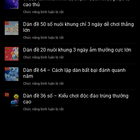
cao thủ
Chức năng bình luận bị tắt
ở
Vì
sao
Dàn đề 50 số nuôi khung chỉ 3 ngày dễ chơi thắng
tên
lớn
miền
Chức năng bình luận bị tắt
ở
Iwin
Dàn
bị
đề
Dàn đề 20 nuôi khung 3 ngày ẵm thưởng cực lớn
chặn?
50
Cách
Chức năng bình luận bị tắt
ở
số
khắc
Dàn
nuôi
phục
đề
Dàn đề 64 – Cách lập dàn bất bại đánh quanh
khung
từ
20
chỉ
năm
cao
nuôi
3
thủ
Chức năng bình luận bị tắt
ở
khung
ngày
Dàn
3
dễ
đề
ngày
Dàn đề 36 số – Kiểu chơi độc đáo trúng thưởng
chơi
64
ẵm
cao
thắng
–
thưởng
lớn
Chức năng bình luận bị tắt
ở
Cách
cực
Dàn
lập
lớn
đề
dàn
36
bất
số
bại
–
đánh