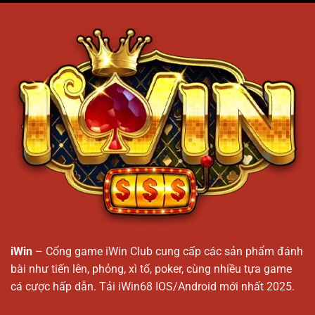
Kiểu
quanh
chơi
năm
độc
đáo
trúng
thưởng
cao
iWin
– Cổng game iWin Club cung cấp các sản phẩm đánh
bài như tiến lên, phỏng, xì tố, poker, cùng nhiều tựa game
cá cược hấp dẫn. Tải iWin68 IOS/Android mới nhất 2025.