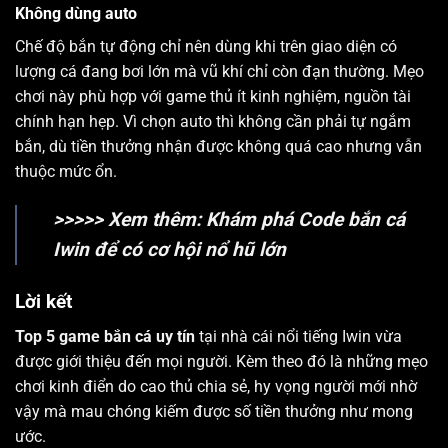
Không dùng auto
Chế độ bắn tự động chỉ nên dùng khi trên giao diện có
lượng cá đang bơi lớn mà vũ khí chỉ còn đạn thường. Mẹo
chơi này phù hợp với game thủ ít kinh nghiệm, nguồn tài
chính hạn hẹp. Vì chọn auto thì không cần phải tự ngắm
bắn, dù tiền thưởng nhận được không quá cao nhưng vẫn
thuộc mức ổn.
>>>>> Xem thêm:
Khám phá Code bắn cá
Iwin để có cơ hội nổ hũ lớn
Lời kết
Top 5 game
bắn cá
uy tín
tại nhà cái nổi tiếng Iwin vừa
được giới thiệu đến mọi người. Kèm theo đó là những mẹo
chơi kinh điển do cao thủ chia sẻ, hy vọng người mới nhờ
vậy mà mau chóng kiếm được số tiền thưởng như mong
ước.