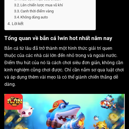
Lên chiến lược mua vũ khí
Canh thời điểm vàng
Không dùng auto
Lời kết
Tổng quan về bắn cá Iwin hot nhất năm nay
Bắn cá từ lâu đã trở thành một hình thức giải trí quen
thuộc của các nhà cái lớn đến nhỏ trong và ngoài nước.
Điểm thu hút của nó là cách chơi siêu đơn giản, không cần
kinh nghiệm cũng chơi được. Chỉ cần nắm sơ qua luật chơi
và áp dụng thêm vài mẹo là có thể giành chiến thắng dễ
dàng.