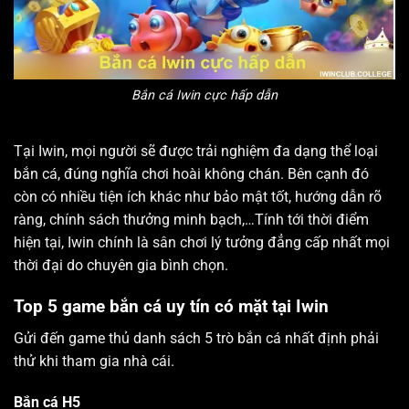
Bắn cá Iwin cực hấp dẫn
Tại Iwin, mọi người sẽ được trải nghiệm đa dạng thể loại
bắn cá, đúng nghĩa chơi hoài không chán. Bên cạnh đó
còn có nhiều tiện ích khác như bảo mật tốt, hướng dẫn rõ
ràng, chính sách thưởng minh bạch,…Tính tới thời điểm
hiện tại, Iwin chính là sân chơi lý tưởng đẳng cấp nhất mọi
thời đại do chuyên gia bình chọn.
Top 5 game bắn cá uy tín có mặt tại Iwin
Gửi đến game thủ danh sách 5 trò bắn cá nhất định phải
thử khi tham gia nhà cái.
Bắn cá H5