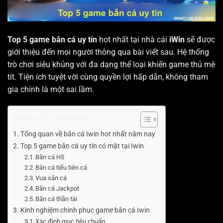
Top 5 game bắn cá uy tín
hot nhất tại nhà cái
iWin
sẽ được
giới thiệu đến mọi người thông qua bài viết sau. Hệ thống
trò chơi siêu khủng với đa dạng thể loại khiến game thủ mê
tít. Tiện ích tuyệt vời cùng quyền lợi hấp dẫn, không tham
gia chính là một sai lầm.
Table of Contents
Tổng quan về bắn cá Iwin hot nhất năm nay
Top 5 game bắn cá uy tín có mặt tại Iwin
Bắn cá H5
Bắn cá tiểu tiên cá
Vua săn cá
Bắn cá Jackpot
Bắn cá thần tài
Kinh nghiệm chinh phục game bắn cá Iwin
Xác định mục tiêu chuẩn