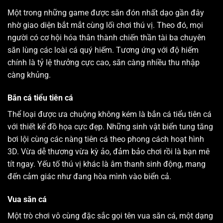
Một trong những game được săn đón nhất dạo gần đây
nhờ giao diện bắt mắt cùng lối chơi thú vị. Theo đó, mọi
người có cơ hội hóa thân thành chiến thần tài ba chuyên
săn lùng các loài cá quý hiếm. Tương ứng với độ hiếm
chính là tỷ lệ thưởng cực cao, săn càng nhiều thu nhập
càng khủng.
Bắn cá tiểu tiên cá
Thể loại được ưa chuộng không kém là bắn cá tiểu tiên cá
với thiết kế đồ họa cực đẹp. Những sinh vật biển tung tăng
bơi lội cùng các nàng tiên cá theo phong cách hoạt hình
3D. Vừa dễ thương vừa kỳ ảo, đảm bảo chơi rồi là bạn mê
tít ngay. Yếu tố thú vị khác là âm thanh sinh động, mang
đến cảm giác như đang hòa mình vào biển cả.
Vua săn cá
Một trò chơi vô cùng đặc sắc gọi tên vua săn cá, một dạng