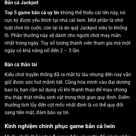
Bắn cá Jackpot
Top 5 game bắn cá uy tín
không thể thiếu cái tên này, nó
cực kỳ được yêu thích tại nhà cái Iwin. Một phần là nhờ
luật chơi lôi cuốn, còn lại là do quỹ Jackpot siêu to khổng
lồ. Phần thưởng này sẽ dành cho người chơi may mắn
nhất trong ngày. Tùy số lượng thành viên tham gia mà một
ngày có khả năng nổ đến 2 – 3 lần.
Bắn cá thần tài
Kiểu chơi truyền thống đã ra mắt từ lâu nhưng đến nay vẫn
giữ được sức hút mãnh liệt. Cũng hòa mình vào đại dương
bao la, bạn cần sử dụng vũ khí thành thạo để mau chóng
thu thập thật nhiều sinh vật trong thời gian quy định. Điểm
thưởng tích lũy đến cột mốc nhất định là có thể quy đổi
sang tiền mặt, đảm bảo uy tín.
Kinh nghiệm chinh phục game bắn cá Iwin