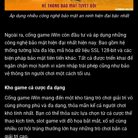
Áp dụng nhiều công nghệ bảo mật an ninh hiện đại bậc nhất
Ngoài ra, cổng game iWin còn đầu tư và áp dụng những
công nghệ bảo mật hiện đại nhất hiện nay. Bao gồm hệ
thống tường lửa đa lớp, mã hóa dữ liệu SSL 128-bit và các
biện pháp bảo mật tiên tiến khác. Tất cả được triển khai để
ngăn chặn mọi hành vi xâm nhập trái phép cũng như bảo
vệ thông tin người chơi một cách tối ưu.
Kho game cá cược đa dạng
Cổng game iWin mang đến một kho tàng trò chơi giải trí vô
cùng phong phú và đa dạng, thỏa mãn kể cả người chơi
khó tính nhất. Bạn có thể thỏa sức lựa chọn từ cá cược thể
thao kịch tính, slot game với đồ họa bắt mắt, xổ số cùng
nhiều cơ hội trúng thưởng lớn hay những trò chơi bắn cá
giải trí cao.