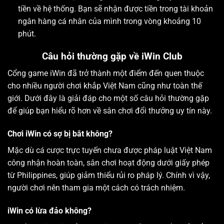
tiền về hệ thống. Bạn sẽ nhận được tiền trong tài khoản
ngân hàng cá nhân của mình trong vòng khoảng 10
phút.
Câu hỏi thường gặp về iWin Club
Cổng game iWin đã trở thành một điểm đến quen thuộc
cho nhiều người chơi khắp Việt Nam cũng như toàn thế
giới. Dưới đây là giải đáp cho một số câu hỏi thường gặp
để giúp bạn hiểu rõ hơn về sân chơi đổi thưởng uy tín này.
Chơi iWin có sợ bị bắt không?
Mặc dù cá cược trực tuyến chưa được pháp luật Việt Nam
công nhận hoàn toàn, sân chơi hoạt động dưới giấy phép
từ Philippines, giúp giảm thiểu rủi ro pháp lý. Chính vì vậy,
người chơi nên tham gia một cách có trách nhiệm.
iWin có lừa đảo không?