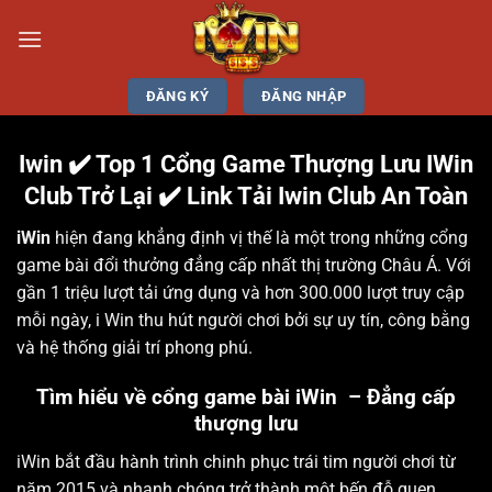
Bỏ
qua
nội
dung
ĐĂNG KÝ
ĐĂNG NHẬP
Iwin ✔️ Top 1 Cổng Game Thượng Lưu IWin
Club Trở Lại ✔️ Link Tải Iwin Club An Toàn
iWin
hiện đang khẳng định vị thế là một trong những cổng
game bài đổi thưởng đẳng cấp nhất thị trường Châu Á. Với
gần 1 triệu lượt tải ứng dụng và hơn 300.000 lượt truy cập
mỗi ngày, i Win thu hút người chơi bởi sự uy tín, công bằng
và hệ thống giải trí phong phú.
Tìm hiểu về cổng game bài iWin – Đẳng cấp
thượng lưu
iWin bắt đầu hành trình chinh phục trái tim người chơi từ
năm 2015 và nhanh chóng trở thành một bến đỗ quen