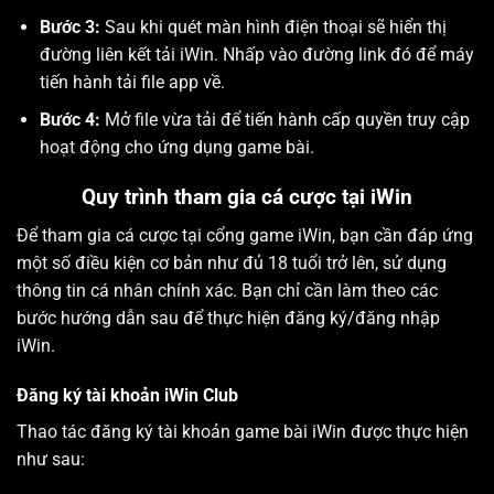
Bước 3:
Sau khi quét màn hình điện thoại sẽ hiển thị
đường liên kết tải iWin. Nhấp vào đường link đó để máy
tiến hành tải file app về.
Bước 4:
Mở file vừa tải để tiến hành cấp quyền truy cập
hoạt động cho ứng dụng game bài.
Quy trình tham gia cá cược tại iWin
Để tham gia cá cược tại cổng game iWin, bạn cần đáp ứng
một số điều kiện cơ bản như đủ 18 tuổi trở lên, sử dụng
thông tin cá nhân chính xác. Bạn chỉ cần làm theo các
bước hướng dẫn sau để thực hiện đăng ký/đăng nhập
iWin.
Đăng ký tài khoản iWin Club
Thao tác đăng ký tài khoản game bài iWin được thực hiện
như sau: