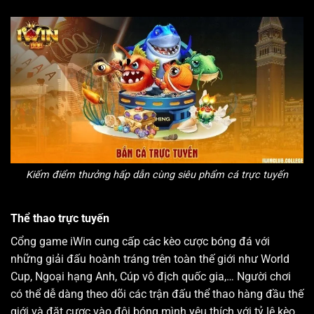
Kiếm điểm thưởng hấp dẫn cùng siêu phẩm cá trực tuyến
Thể thao trực tuyến
Cổng game iWin cung cấp các kèo cược bóng đá với
những giải đấu hoành tráng trên toàn thế giới như World
Cup, Ngoại hạng Anh, Cúp vô địch quốc gia,… Người chơi
có thể dễ dàng theo dõi các trận đấu thể thao hàng đầu thế
giới và đặt cược vào đội bóng mình yêu thích với tỷ lệ kèo