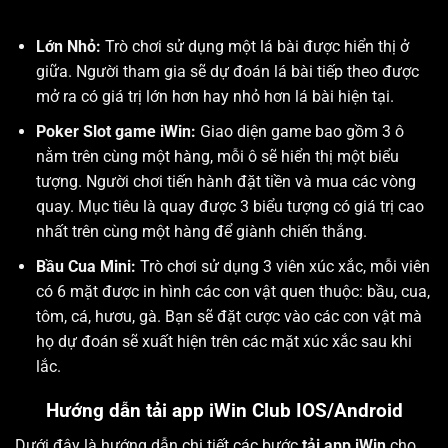
Lớn Nhỏ:
Trò chơi sử dụng một lá bài được hiển thị ở
giữa. Người tham gia sẽ dự đoán lá bài tiếp theo được
mở ra có giá trị lớn hơn hay nhỏ hơn lá bài hiện tại.
Poker Slot game iWin:
Giao diện game bao gồm 3 ô
nằm trên cùng một hàng, mỗi ô sẽ hiển thị một biểu
tượng. Người chơi tiến hành đặt tiền và mua các vòng
quay. Mục tiêu là quay được 3 biểu tượng có giá trị cao
nhất trên cùng một hàng để giành chiến thắng.
Bầu Cua Mini:
Trò chơi sử dụng 3 viên xúc xắc, mỗi viên
có 6 mặt được in hình các con vật quen thuộc: bầu, cua,
tôm, cá, hươu, gà. Bạn sẽ đặt cược vào các con vật mà
họ dự đoán sẽ xuất hiện trên các mặt xúc xắc sau khi
lắc.
Hướng dẫn tải app iWin Club IOS/Android
Dưới đây là hướng dẫn chi tiết các bước
tải app iWin
cho