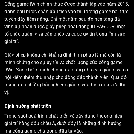
Cổng game iWin chính thức được thành lập vào năm 2015,
đánh dấu bước chân đầu tiên vào thị trường game bài trực
tuyến đầy tiềm năng. Chỉ một năm sau đó nền tảng đã
vinh dự nhận được giấy phép hoạt động từ PAGCOR, một
tổ chức quản lý và cấp phép cá cược uy tín trong lĩnh vực
giải trí.
Giấy phép không chỉ khẳng định tính pháp lý mà còn là
minh chứng cho sự uy tín và chất lượng của cổng game
iWin. Sân chơi nhanh chóng đáp ứng nhu cầu giải trí và cơ
hội kiếm thêm thu nhập cho đông đảo thành viên. Qua đó
mang đến những trải nghiệm giải trí vừa hiệu quả vừa thú
vị.
Định hướng phát triển
Trong suốt quá trình phát triển và xây dựng thương hiệu
giải trí hàng đầu châu Á, dưới đây là những định hướng
mà cổng game chú trọng đầu tư vào: