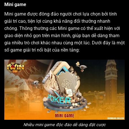
Mini game
Mini game được đông đảo người chơi lựa chọn bởi tính
giải trí cao, tiện lợi cùng khả năng đổi thưởng nhanh
chóng. Thông thường các Mini game có thể xuất hiện với
giao diện nhỏ gọn trên màn hình, giúp bạn dễ dàng tham
gia nhiều trò chơi khác nhau cùng một lúc. Dưới đây là một
số game giải trí nổi bật của nền tảng:
Nhiều mini game độc đáo dễ dàng đặt cược