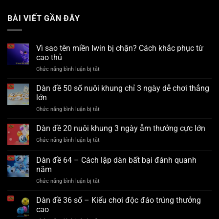
BÀI VIẾT GẦN ĐÂY
Vì sao tên miền Iwin bị chặn? Cách khắc phục từ
cao thủ
Chức năng bình luận bị tắt
ở
Vì
sao
Dàn đề 50 số nuôi khung chỉ 3 ngày dễ chơi thắng
tên
lớn
miền
Chức năng bình luận bị tắt
ở
Iwin
Dàn
bị
đề
Dàn đề 20 nuôi khung 3 ngày ẵm thưởng cực lớn
chặn?
50
Cách
Chức năng bình luận bị tắt
ở
số
khắc
Dàn
nuôi
phục
đề
Dàn đề 64 – Cách lập dàn bất bại đánh quanh
khung
từ
20
chỉ
năm
cao
nuôi
3
thủ
Chức năng bình luận bị tắt
ở
khung
ngày
Dàn
3
dễ
đề
ngày
Dàn đề 36 số – Kiểu chơi độc đáo trúng thưởng
chơi
64
ẵm
cao
thắng
–
thưởng
lớn