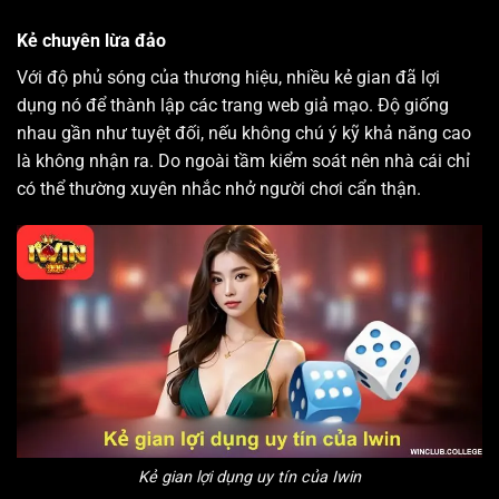
Kẻ chuyên lừa đảo
Với độ phủ sóng của thương hiệu, nhiều kẻ gian đã lợi
dụng nó để thành lập các trang web giả mạo. Độ giống
nhau gần như tuyệt đối, nếu không chú ý kỹ khả năng cao
là không nhận ra. Do ngoài tầm kiểm soát nên nhà cái chỉ
có thể thường xuyên nhắc nhở người chơi cẩn thận.
Kẻ gian lợi dụng uy tín của Iwin