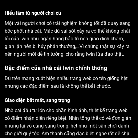
Hiểu lầm từ người chơi cũ
Một vài người chơi có trải nghiệm không tốt đã quay sang
bốc phốt nhà cái. Mặc dù sai sót xảy ra có thể không phải
lỗi của Iwin như ngân hàng bảo trì nên giao dịch chậm,
gian lận nên bị hủy phần thưởng,…Vì chúng thật sự xảy ra
nên người mới dễ tin tưởng, cho rằng Iwin lừa đảo thật.
Đặc điểm của nhà cái Iwin chính thống
Dù trên mạng xuất hiện nhiều trang web có tên giống hệt
nhưng các đặc điểm sau là không thể bắt chước.
Giao diện bắt mắt, sang trọng
Nhà cái đầu tư lớn cho phần hình ảnh, thiết kế trang web
có điểm nhận diện riêng biệt. Nhìn tổng thể có vẻ đơn giản
nhưng lại vô cùng sang trọng, hệt như một sân chơi dành
cho giới quý tộc. Âm thanh cũng đặc biệt, nghe rất dễ chịu,